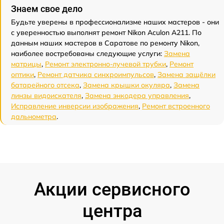
Знаем свое дело
Будьте уверены в профессионализме наших мастеров - они
с уверенностью выполнят ремонт Nikon Aculon A211. По
данным наших мастеров в Саратове по ремонту Nikon,
наиболее востребованы следующие услуги:
Замена
матрицы
,
Ремонт электронно-лучевой трубки
,
Ремонт
оптики
,
Ремонт датчика синхроимпульсов
,
Замена защёлки
батарейного отсека
,
Замена крышки окуляра
,
Замена
линзы видоискателя
,
Замена энкодера управления
,
Исправление инверсии изображения
,
Ремонт встроенного
дальнометра
.
Акции сервисного
центра