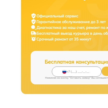
Официальный сервис
Гарантийное обслуживание
до 3 лет
Диагностика за наш счет,
ремонт по
Бесплатный выезд курьера
в день о
Срочный ремонт
от 35 минут
Бесплатная консультаци
Нажимая на кнопку "Оставить заявку" Вы соглашает