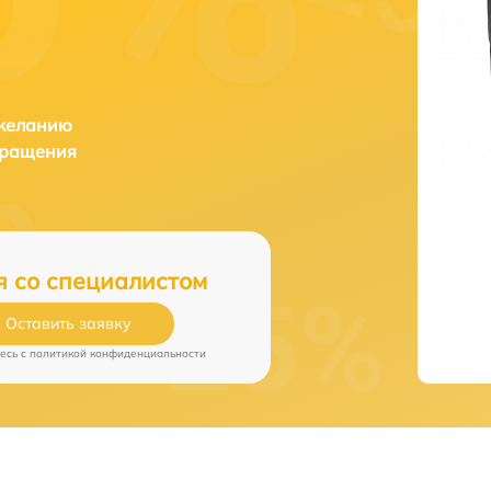
 желанию
бращения
я со специалистом
Оставить заявку
есь c
политикой конфиденциальности