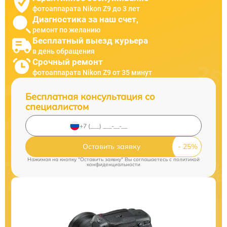
фотоаппарата Nikon Z9 до 3 лет
Диагностика за наш счет,
ремонт по желанию
Бесплатный выезд курьера
в день обращения
Срочный ремонт
фотоаппарата Nikon Z9 от 35 минут
Бесплатная консультация со
специалистом
Оставить заявку
Нажимая на кнопку "Оставить заявку" Вы соглашаетесь c
политикой
конфиденциальности