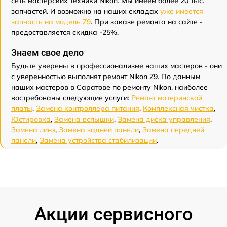
сеть мастерских техники Nikon. Мы имеем более 20 тыс.
запчастей. И возможно на наших складах
уже имеется
запчасть на модель Z9
. При заказе ремонта на сайте -
предоставляется скидка -25%.
Знаем свое дело
Будьте уверены в профессионализме наших мастеров - они
с уверенностью выполнят ремонт Nikon Z9. По данным
наших мастеров в Саратове по ремонту Nikon, наиболее
востребованы следующие услуги:
Ремонт материнской
платы
,
Замена контроллера питания
,
Комплексная чистка
,
Юстировка
,
Замена вспышки
,
Замена диска управления
,
Замена линз
,
Замена задней панели
,
Замена передней
панели
,
Замена устройства стабилизации
.
Акции сервисного