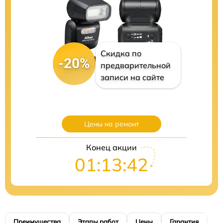
Скидка по
-20%
предварительной
записи на сайте
Цены на ремонт
Конец акции
01:13:41
Преимущества
Этапы работ
Цены
Гарантия
М