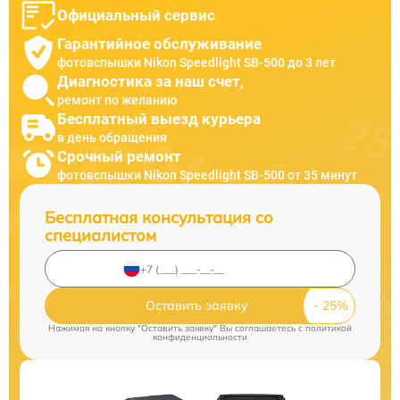
Официальный сервис
Гарантийное обслуживание
фотовспышки Nikon Speedlight SB-500 до 3 лет
Диагностика за наш счет,
ремонт по желанию
Бесплатный выезд курьера
в день обращения
Срочный ремонт
фотовспышки Nikon Speedlight SB-500 от 35 минут
Бесплатная консультация со
специалистом
Оставить заявку
Нажимая на кнопку "Оставить заявку" Вы соглашаетесь c
политикой
конфиденциальности