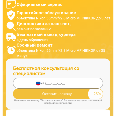
Официальный сервис
Гарантийное обслуживание
объектива Nikon 55mm f/2.8 Micro MF NIKKOR до 3 лет
Диагностика за наш счет,
ремонт по желанию
Бесплатный выезд курьера
в день обращения
Срочный ремонт
объектива Nikon 55mm f/2.8 Micro MF NIKKOR от 35
минут
Бесплатная консультация со
специалистом
Оставить заявку
Нажимая на кнопку "Оставить заявку" Вы соглашаетесь c
политикой
конфиденциальности